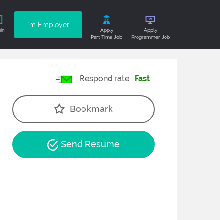
I'm Employer
in
Apply
Apply
Part Time Job
Programmer Job
Respond rate :
Fast
Bookmark
Send Resume