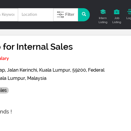
Filter
Intern
Job
Log
Listing
Listing
 for Internal Sales
alary
, Jalan Kerinchi, Kuala Lumpur, 59200, Federal
uala Lumpur, Malaysia
les
nds !